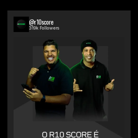
@r10score
319k Followers