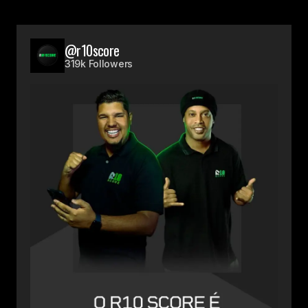
@r10score
319k Followers