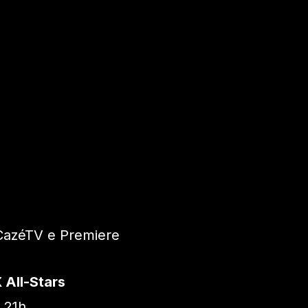
CazéTV e Premiere
 All-Stars
 21h