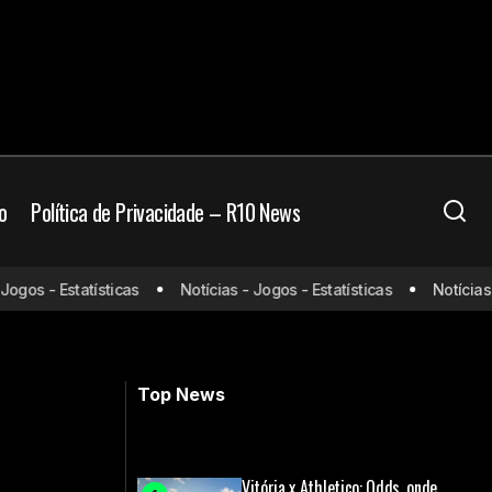
o
Política de Privacidade – R10 News
gos - Estatísticas
Notícias - Jogos - Estatísticas
Notícias - 
istir e horário
Confira números de Hulk contra o g12
do Brasil
Top News
Vitória x Athletico: Odds, onde