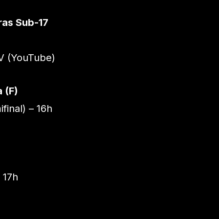
ras Sub-17
V (YouTube)
 (F)
final) – 16h
 17h