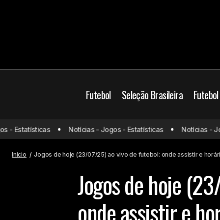
Futebol
Seleção Brasileira
Futebol
Haaland completa 25 anos como o
- Estatísticas
Notícias - Jogos - Estatísticas
Notícias - Jogo
jogador mais rápido a atingir 300 gols
Jogos de hoje
no futebol recente
Início
Jogos de hoje (23/07/25) ao vivo de futebol: onde assistir e horár
Jogos de hoje (23/
onde assistir e ho