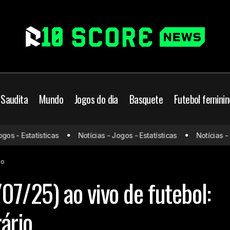
 Saudita
Mundo
Jogos do dia
Basquete
Futebol feminin
s - Estatísticas
Notícias - Jogos - Estatísticas
Notícias - Jo
Jogos de hoje (23/07/25) ao vivo de futebol: onde ass
Jogos do dia
io
07/25) ao vivo de futebol:
rário