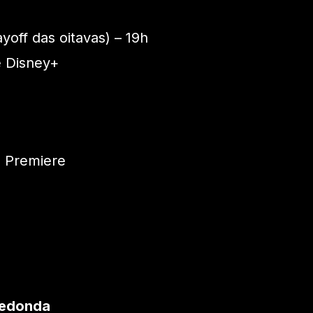
yoff das oitavas) – 19h
 Disney+
 Premiere
Redonda