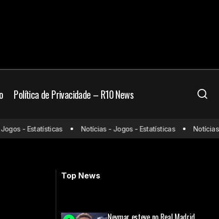
o
Política de Privacidade – R10 News
gos - Estatísticas
Notícias - Jogos - Estatísticas
Notícias - 
istir e horário
Técnico do Real pede renovação de
Vini Jr
Top News
Neymar esteve no Real Madrid,