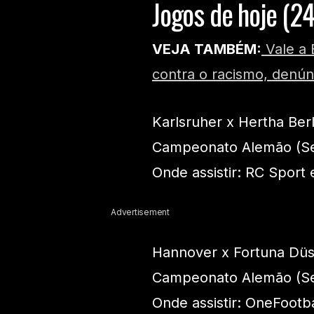
Jogos de hoje (2
VEJA TAMBÉM:
Vale a 
contra o racismo, denú
Karlsruher x Hertha Berl
Campeonato Alemão (Se
Onde assistir: RC Sport
Advertisement
Hannover x Fortuna Düs
Campeonato Alemão (Se
Onde assistir: OneFootba