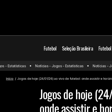
Futebol
Seleção Brasileira
Futebol
Atlético-MG anuncia a contratação de
- Estatísticas
Notícias - Jogos - Estatísticas
Notícias - Jogo
Mateo Cassierra para reforçar o
Jogos de hoje
ataque
Início
Jogos de hoje (24/01/26) ao vivo de futebol: onde assistir e horár
Jogos de hoje (24/
onde assistir e ho