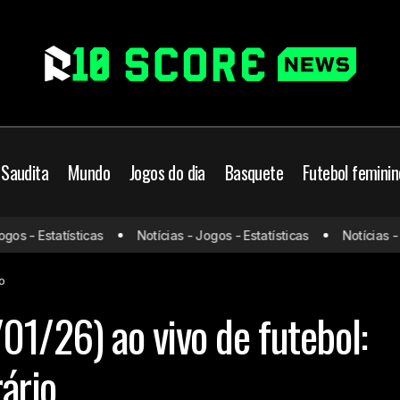
 Saudita
Mundo
Jogos do dia
Basquete
Futebol feminin
s - Estatísticas
Notícias - Jogos - Estatísticas
Notícias - Jo
Jogos de hoje (24/01/26) ao vivo de futebol: onde ass
Jogos do dia
io
01/26) ao vivo de futebol:
rário