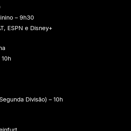
)
inino – 9h30
AT, ESPN e Disney+
na
 10h
egunda Divisão) – 10h
infurt