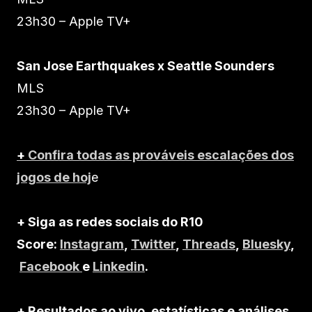
23h30 – Apple TV+
San Jose Earthquakes x Seattle Sounders
MLS
23h30 – Apple TV+
+
Confira todas as prováveis escalações dos
jogos de hoj
e
+ Siga as redes sociais do R10
Score:
Instagram
,
Twitter
,
Threads
,
Bluesky
,
Facebook
e
Linkedin
.
+ Resultados ao vivo, estatísticas e análises