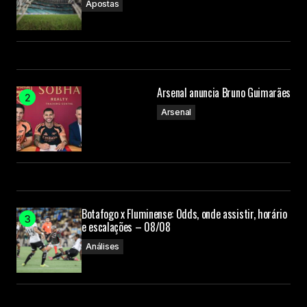
Apostas
Arsenal anuncia Bruno Guimarães
Arsenal
Botafogo x Fluminense: Odds, onde assistir, horário
e escalações – 08/08
Análises