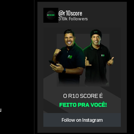
@r10score
319k Followers
u
Follow on Instagram