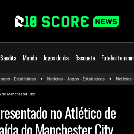
 Saudita
Mundo
Jogos do dia
Basquete
Futebol feminin
Julían Álvarez é apresentado no Atlético de Madrid e explica 
s - Estatísticas
Notícias - Jogos - Estatísticas
Notícias - Jo
Manchester City
da do Manchester City
presentado no Atlético de
saída do Manchester City