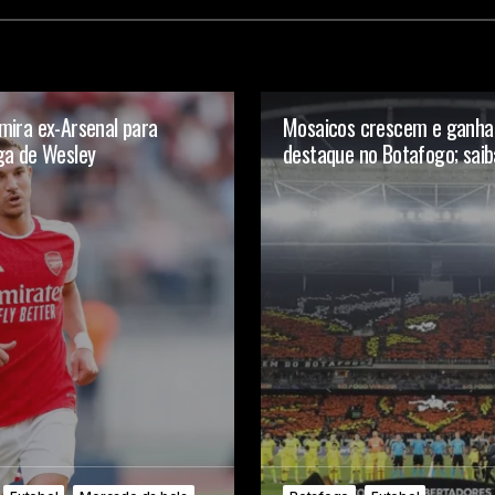
mira ex-Arsenal para
Mosaicos crescem e ganh
ga de Wesley
destaque no Botafogo; saib