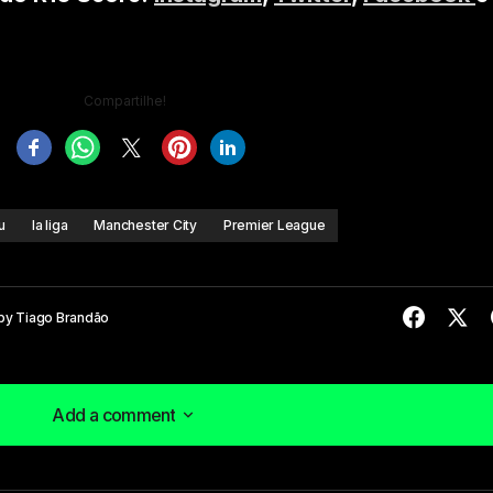
Compartilhe!
u
la liga
Manchester City
Premier League
by
Tiago Brandão
Add a comment
Add a comment