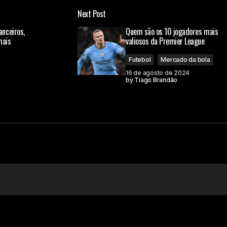
Next Post
á publicado.
Campos obrigatórios são marcados com
*
nceiros,
Quem são os 10 jogadores mais
mais
valiosos da Premier League
Futebol
Mercado da bola
16 de agosto de 2024
by
Tiago Brandão
Your E-mail