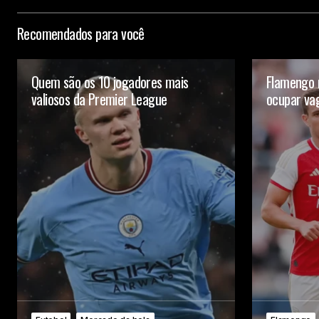
Recomendados para você
Quem são os 10 jogadores mais
Flamengo 
valiosos da Premier League
ocupar va