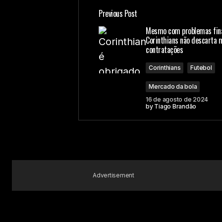
Previous Post
O seu endereço de e-mail não ser
Mesmo com problemas fina
Corinthians não descarta 
contratações
Comment
*
Corinthians
Futebol
Mercado da bola
16 de agosto de 2024
by
Tiago Brandão
Your Name
Submit Comment
Advertisement