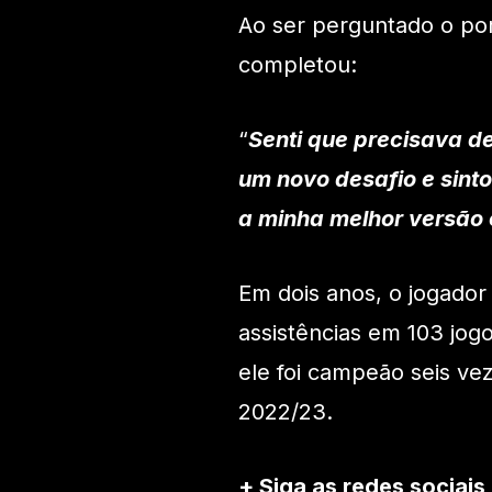
Ao ser perguntado o por
completou:
“
Senti que precisava d
um novo desafio e sint
a minha melhor versão 
Em dois anos, o jogador
assistências em 103 jog
ele foi campeão seis ve
2022/23.
+ Siga as redes sociais