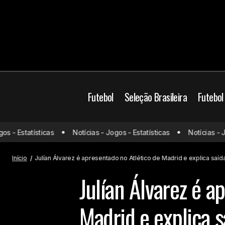
Futebol
Seleção Brasileira
Futebol
Mesmo com problemas financeiros,
Futebol
- Estatísticas
Notícias - Jogos - Estatísticas
Notícias - Jogo
Corinthians não descarta mais
Manchester City
contratações
Início
Julían Álvarez é apresentado no Atlético de Madrid e explica saí
Julían Álvarez é a
Madrid e explica 