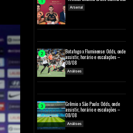
Arsenal
Botafogo x Fluminense: Odds, onde
assistir, horário e escalações –
08/08
Análises
Grêmio x São Paulo: Odds, onde
assistir, horário e escalações –
08/08
Análises