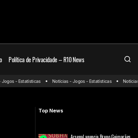
o
Política de Privacidade – R10 News
saída do
gos - Estatísticas
Notícias - Jogos - Estatísticas
Notícias - 
Quem são os 10 jogadores mais
valiosos da Premier League
Top News
Arsenal anuncia Bruno Guimarães