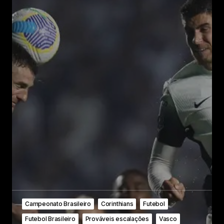
Campeonato Brasileiro
Corinthians
Futebol
Futebol Brasileiro
Prováveis escalações
Vasco