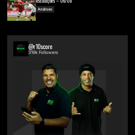
escalações – 06/08
Análises
@r10score
319k Followers