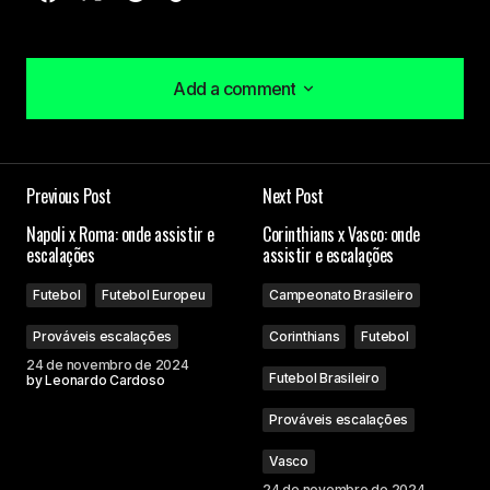
Add a comment
Add a comment
Previous Post
Next Post
O seu endereço de e-mail não será publicado.
Napoli x Roma: onde assistir e
Corinthians x Vasco: onde
Campos obrigatórios são marcados com
*
escalações
assistir e escalações
Futebol
Futebol Europeu
Campeonato Brasileiro
Comment
*
Prováveis escalações
Corinthians
Futebol
24 de novembro de 2024
Futebol Brasileiro
by
Leonardo Cardoso
Prováveis escalações
Your Name
Vasco
24 de novembro de 2024