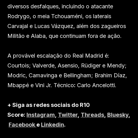
diversos desfalques, incluindo o atacante
Rodrygo, o meia Tchouaméni, os laterais
Carvajal e Lucas Vázquez, além dos zagueiros
Militão e Alaba, que continuam fora de ação.
A provável escalação do Real Madrid é:
Courtois; Valverde, Asensio, Rüdiger e Mendy;
Modric, Camavinga e Bellingham; Brahim Díaz,
Mbappé e Vini Jr. Técnico
:
Carlo Ancelotti.
+ Siga as redes sociais do R10
Score:
Instagram
,
Twitter
,
Threads
,
Bluesky
,
Facebook
e
Linkedin
.