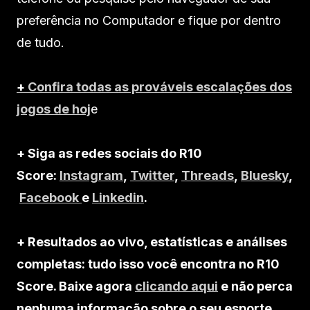
preferência no Computador e fique por dentro
de tudo.
+
Confira todas as prováveis escalações dos
jogos de hoj
e
+ Siga as redes sociais do R10
Score:
Instagram
,
Twitter
,
Threads
,
Bluesky
,
Facebook
e
Linkedin
.
+ Resultados ao vivo, estatísticas e análises
completas: tudo isso você encontra no R10
Score. Baixe agora
clicando aqui
e não perca
nenhuma informação sobre o seu esporte