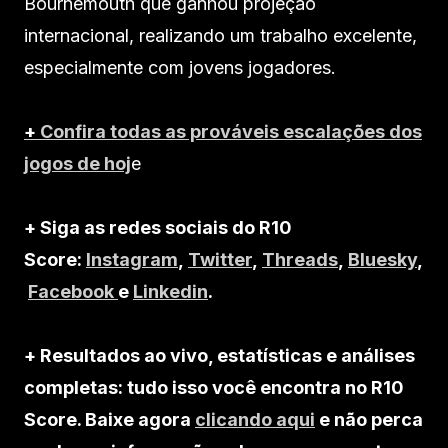
Bournemouth que ganhou projeção
internacional, realizando um trabalho excelente,
especialmente com jovens jogadores.
+
Confira todas as prováveis escalações dos
jogos de hoj
e
+ Siga as redes sociais do R10
Score:
Instagram
,
Twitter
,
Threads
,
Bluesky
,
Facebook
e
Linkedin
.
+ Resultados ao vivo, estatísticas e análises
completas: tudo isso você encontra no R10
Score. Baixe agora
clicando aqui
e não perca