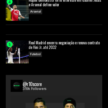
Napoli demonstra forte interesse em Gabriel Jesus
e Arsenal define valor
Arsenal
Real Madrid encerra negociação e renova contrato
de Vini Jr. até 2032
Futebol
@r10score
319k Followers