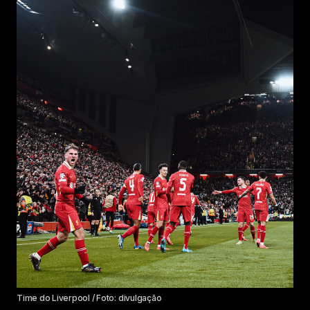
Time do Liverpool / Foto: divulgação