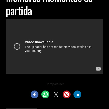
partida
Compartilhe!