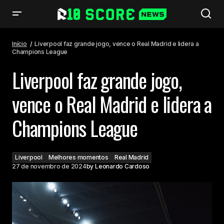
Liverpool faz grande jogo, vence o Real Madrid e lidera a Champions
League
Início
Liverpool faz grande jogo, vence o Real Madrid e lidera a
Champions League
Liverpool faz grande jogo,
vence o Real Madrid e lidera a
Champions League
Liverpool
Melhores momentos
Real Madrid
27 de novembro de 2024
by
Leonardo Cardoso