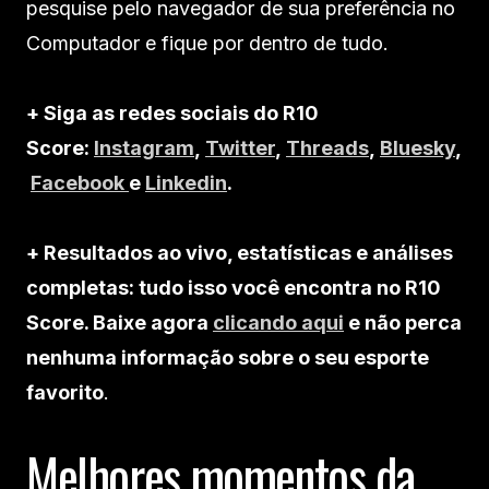
pesquise pelo navegador de sua preferência no
Computador e fique por dentro de tudo.
+ Siga as redes sociais do R10
Score:
Instagram
,
Twitter
,
Threads
,
Bluesky
,
Facebook
e
Linkedin
.
+ Resultados ao vivo, estatísticas e análises
completas: tudo isso você encontra no R10
Score. Baixe agora
clicando aqui
e não perca
nenhuma informação sobre o seu esporte
favorito
.
Melhores momentos da