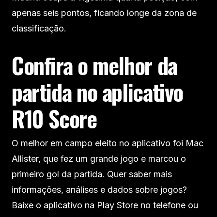
apenas seis pontos, ficando longe da zona de
classificação.
Confira o melhor da
partida no aplicativo
R10 Score
O melhor em campo eleito no aplicativo foi Mac
Allister, que fez um grande jogo e marcou o
primeiro gol da partida. Quer saber mais
informações, análises e dados sobre jogos?
Baixe o aplicativo na Play Store no telefone ou