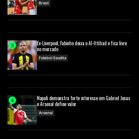
Brasil
Ex-Liverpool, Fabinho deixa o Al-Ittihad e fica livre
no mercado
Futebol Saudita
Napoli demonstra forte interesse em Gabriel Jesus
e Arsenal define valor
Arsenal