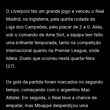
O Liverpool fez um grande jogo e venceu o Real
Madrid, na Inglaterra, pela quinta rodada da
Liga dos Campeões, pelo placar de 2 a 0. Aliás,
sob o comando de Arne Slot, a equipe tem feito
uma brilhante temporada, tanto na competição
internacional quanto na Premier League, onde
lidera. Duelo que ocorreu nesta quarta-feira
(27).
Os gols da partida foram marcados no segundo
tempo, começando com o argentino Mac
Allister. Em seguida, o Real teve a chance de
empatar, mas Mbappé desperdiçou uma