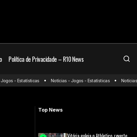
o
Política de Privacidade – R10 News
o Everton no
Bayern vence Celtic fora de casa e
gos - Estatísticas
Notícias - Jogos - Estatísticas
Notícias - 
abre vantagem nos playoffs da
Champions League
Top News
Vitória goleia o Athletico, reverte