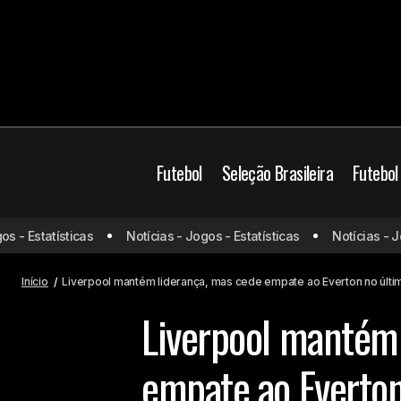
Futebol
Seleção Brasileira
Futebol
Futebol Europeu
Li
- Estatísticas
Notícias - Jogos - Estatísticas
Notícias - Jogo
Especulado no Brasil, Evander tem
novo destino; confira
Premier League
Início
Liverpool mantém liderança, mas cede empate ao Everton no últi
Liverpool mantém 
empate ao Everton