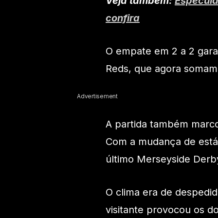
Veja também:
Especula
confira
O empate em 2 a 2 gara
Reds, que agora somam 5
Advertisement
A partida também marco
Com a mudança de estádi
último Merseyside Derby
O clima era de despedid
visitante provocou os d