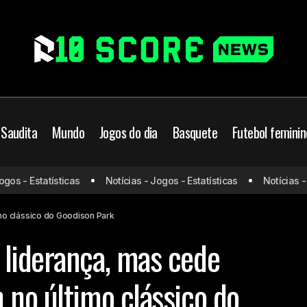
 Saudita
Mundo
Jogos do dia
Basquete
Futebol feminin
Liverpool mantém liderança, mas cede empate a
verpool
Mundo
s - Estatísticas
Notícias - Jogos - Estatísticas
Notícias - Jo
último clássico do Goodison Park
mo clássico do Goodison Park
liderança, mas cede
 no último clássico do