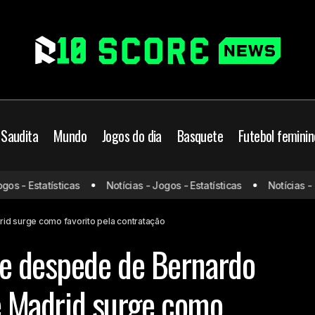
 Saudita
Mundo
Jogos do dia
Basquete
Futebol feminin
Manchester City se despede de Bernar
Futebol
Futebol Europeu
s - Estatísticas
Notícias - Jogos - Estatísticas
Notícias - Jo
Atlético de Madrid surge como favori
rcado da bola
contratação
rid surge como favorito pela contratação
se despede de Bernardo
de Madrid surge como