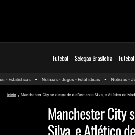
Futebol
Seleção Brasileira
Futebol
Atlético de Madrid
- Estatísticas
Notícias - Jogos - Estatísticas
Notícias - Jogo
Santos aciona o STJD e pede anulação
de derrota para o Coritiba após
Manchester City
Me
substituição polêmica de Neymar
Premier League
Início
Manchester City se despede de Bernardo Silva, e Atlético de Mad
Manchester City 
Silva, e Atlético 