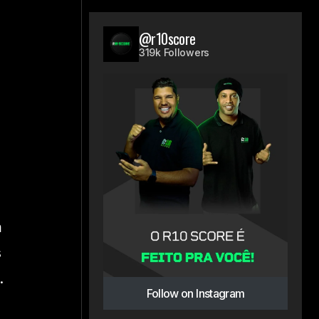
@r10score
o
319k Followers
m
s
.
Follow on Instagram