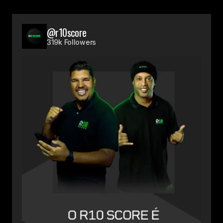
@r10score
319k Followers