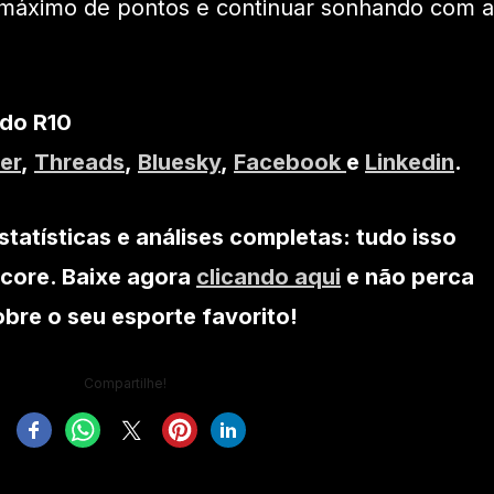
o máximo de pontos e continuar sonhando com a
 do R10
er
,
Threads
,
Bluesky
,
Facebook
e
Linkedin
.
statísticas e análises completas: tudo isso
core. Baixe agora
clicando aqui
e não perca
re o seu esporte favorito!
Compartilhe!