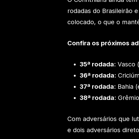
rodadas do Brasileirão e
colocado, o que o manté
Confira os próximos ad
35ª rodada
: Vasco 
36ª rodada
: Criciúm
37ª rodada
: Bahia 
38ª rodada
: Grêmio
Com adversários que lu
e dois adversários diret