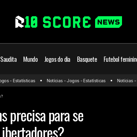
 Saudita
Mundo
Jogos do dia
Basquete
Futebol feminin
s - Estatísticas
Notícias - Jogos - Estatísticas
Notícias - Jo
O que o Corinthians precisa para se classificar para a Liber
ians
s?
s precisa para se
 Libertadores?