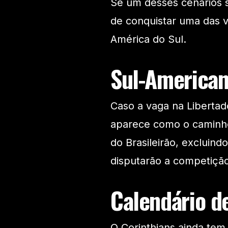
Se um desses cenários se
de conquistar uma das v
América do Sul.
Sul-American
Caso a vaga na Libertad
aparece como o caminho 
do Brasileirão, excluind
disputarão a competiçã
Calendário de
O Corinthians ainda tem