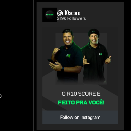
@r10score
319k Followers
o
Follow on Instagram