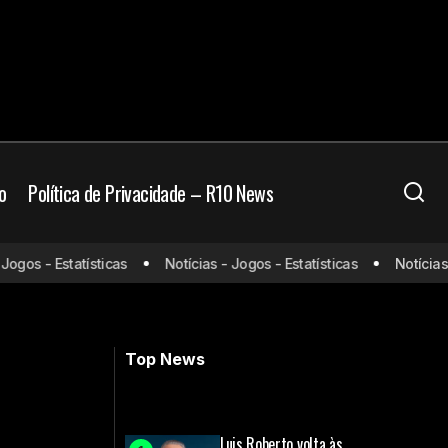
o
Política de Privacidade – R10 News
gos - Estatísticas
Notícias - Jogos - Estatísticas
Notícias - 
tadores?
Dono da SAF do Cruzeiro comenta
sobre Gabigol: "É o nosso sonho"
Top News
Luis Roberto volta às