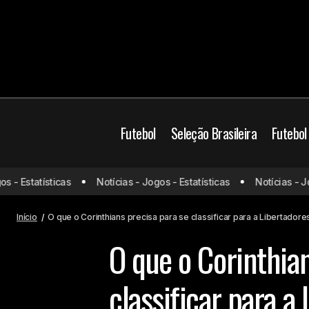
Futebol
Seleção Brasileira
Futebol
- Estatísticas
Notícias - Jogos - Estatísticas
Notícias - Jogo
CR7 na Europa de novo? Mourinho
Corinth
tenta convencer o craque
Início
O que o Corinthians precisa para se classificar para a Libertadore
O que o Corinthian
classificar para a