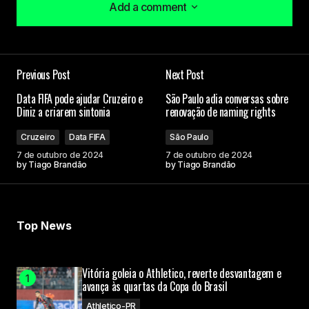
Add a comment
Add a comment
Previous Post
Next Post
O seu endereço de e-mail não será publicado.
Data FIFA pode ajudar Cruzeiro e
São Paulo adia conversas sobre
Campos obrigatórios são marcados com
*
Diniz a criarem sintonia
renovação de naming rights
Cruzeiro
Data FIFA
São Paulo
Comment
*
7 de outubro de 2024
7 de outubro de 2024
by
Tiago Brandão
by
Tiago Brandão
Your Name
Top News
Your E-mail
Vitória goleia o Athletico, reverte desvantagem e
avança às quartas da Copa do Brasil
Athletico-PR