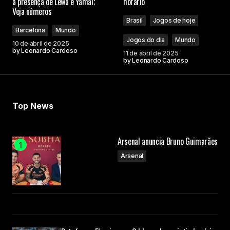
a presença de Lewa e Yamal;
horário
Veja números
Brasil
Jogos de hoje
Barcelona
Mundo
Jogos do dia
Mundo
10 de abril de 2025
by
Leonardo Cardoso
11 de abril de 2025
by
Leonardo Cardoso
Top News
Arsenal anuncia Bruno Guimarães
Arsenal