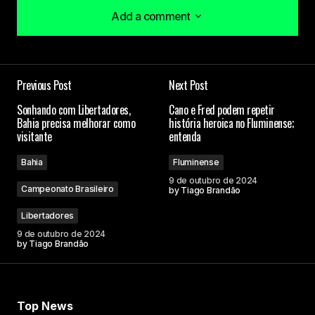
Add a comment
Add a comment
Previous Post
Next Post
O seu endereço de e-mail não será publicado.
Sonhando com Libertadores,
Cano e Fred podem repetir
Campos obrigatórios são marcados com
*
Bahia precisa melhorar como
história heroica no Fluminense;
visitante
entenda
Comment
*
Bahia
Fluminense
9 de outubro de 2024
Campeonato Brasileiro
by
Tiago Brandão
Libertadores
9 de outubro de 2024
Your Name
by
Tiago Brandão
Your E-mail
Top News