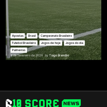
Apostas
Brasil
Campeonato Brasileiro
Futebol Brasileiro
Jogos de hoje
Jogos do dia
Palmeiras
4 de fevereiro de 2026
by
Tiago Brandão