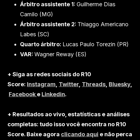
Árbitro assistente 1:
Guilherme Dias
Camilo (MG)
Árbitro assistente 2:
Thiaggo Americano
Labes (SC)
Quarto árbitro:
Lucas Paulo Torezin (PR)
VAR:
Wagner Reway (ES)
+ Siga as redes sociais do R10
Score:
Instagram
,
Twitter
,
Threads
,
Bluesky
,
Facebook
e
Linkedin
.
+ Resultados ao vivo, estatísticas e análises
completas: tudo isso você encontra no R10
Score. Baixe agora
clicando aqui
e não perca