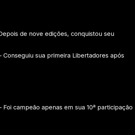
Depois de nove edições, conquistou seu
 Conseguiu sua primeira Libertadores após
 Foi campeão apenas em sua 10ª participação