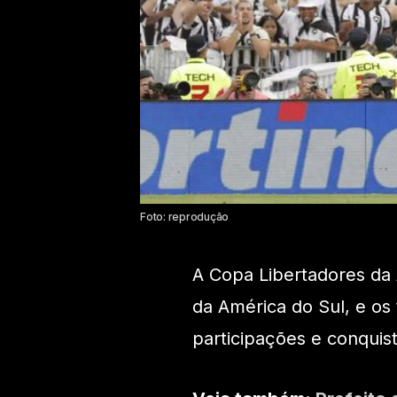
Foto: reprodução
A Copa Libertadores da 
da América do Sul, e os 
participações e conquist