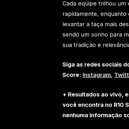
Cada equipe trilhou um 
rapidamente, enquanto o
levantar a taça mais de
sendo um sonho para mu
sua tradição e relevânci
Siga as redes sociais d
Score:
Instagram
,
Twitt
+ Resultados ao vivo, e
você encontra no R10 S
nenhuma informação sob