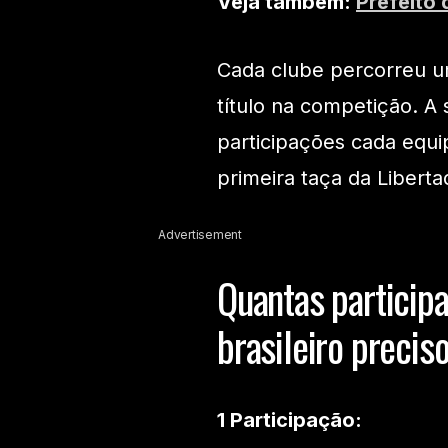
Veja também:
Prefeito 
Cada clube percorreu u
título na competição. A
participações cada equip
primeira taça da Liberta
Advertisement
Quantas particip
brasileiro precis
1 Participação: