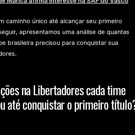
de Maricá afirma interesse na SAF do Vasco
m caminho único até alcançar seu primeiro
 seguir, apresentamos uma análise de quantas
e brasileira precisou para conquistar sua
dores.
ações na Libertadores cada time
ou até conquistar o primeiro título