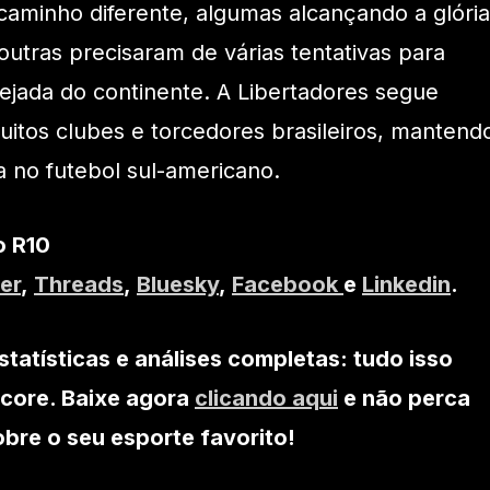
caminho diferente, algumas alcançando a glória
utras precisaram de várias tentativas para
sejada do continente. A Libertadores segue
itos clubes e torcedores brasileiros, mantend
a no futebol sul-americano.
o R10
er
,
Threads
,
Bluesky
,
Facebook
e
Linkedin
.
statísticas e análises completas: tudo isso
core. Baixe agora
clicando aqui
e não perca
re o seu esporte favorito!