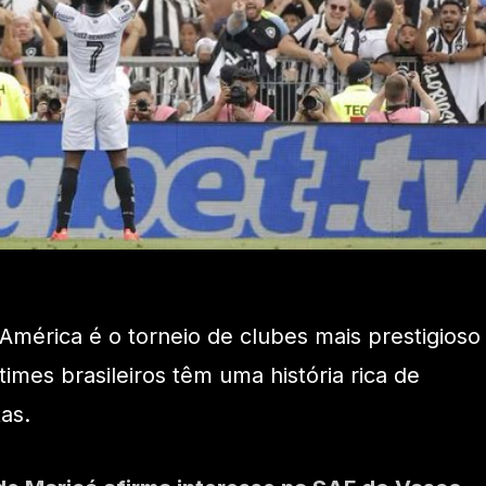
América é o torneio de clubes mais prestigioso
times brasileiros têm uma história rica de
as.