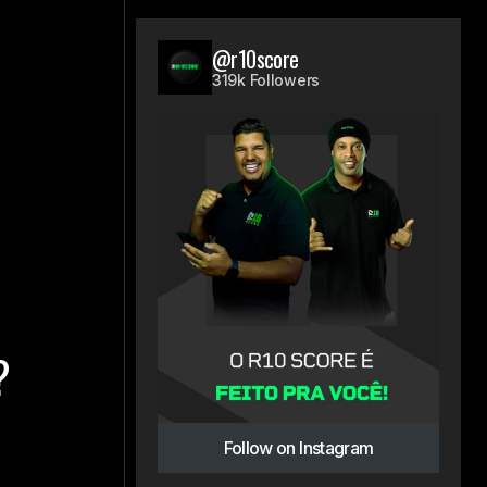
@r10score
319k Followers
?
Follow on Instagram