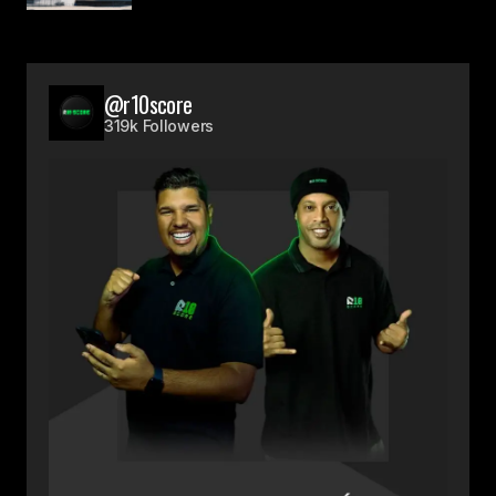
@r10score
319k Followers