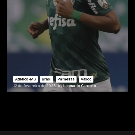
Atlético-MG
Brasil
Palmeiras
Vasco
12 de fevereiro de 2025
by
Leonardo Cardoso