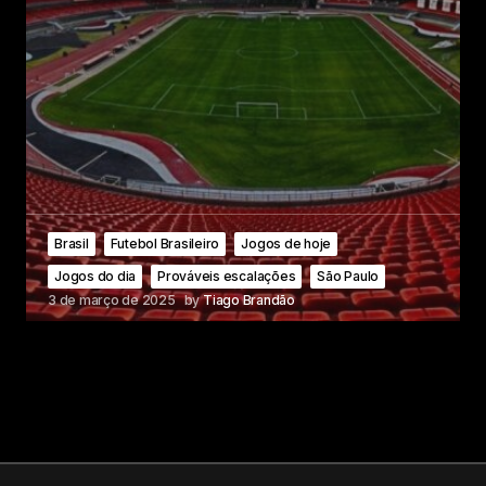
Brasil
Futebol Brasileiro
Jogos de hoje
Jogos do dia
Prováveis escalações
São Paulo
3 de março de 2025
by
Tiago Brandão