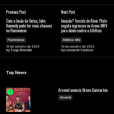
Previous Post
Next Post
O seu endereço de e-mail não será publicado.
Com a lesão de Serna, John
Invasão? Torcida do River Plate
Campos obrigatórios são marcados com
*
Kennedy pode ter mais chances
esgota ingressos na Arena MRV
no Fluminense
para duelo contra o Atlético
Comment
*
Fluminense
Atlético-MG
10 de outubro de 2024
10 de outubro de 2024
by
Tiago Brandão
by
Leonardo Cardoso
Your Name
Top News
Your E-mail
Arsenal anuncia Bruno Guimarães
Arsenal
Submit Comment