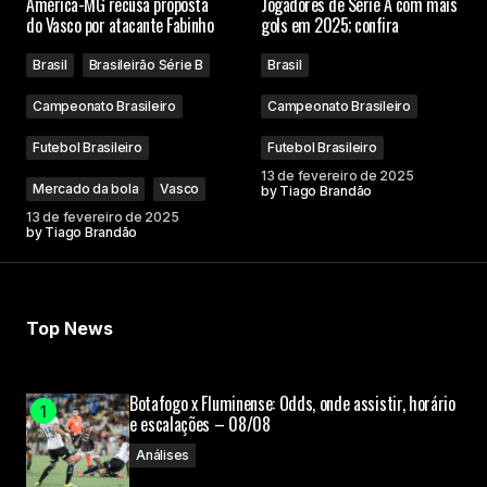
América-MG recusa proposta
Jogadores de Série A com mais
do Vasco por atacante Fabinho
gols em 2025; confira
Brasil
Brasileirão Série B
Brasil
Campeonato Brasileiro
Campeonato Brasileiro
Futebol Brasileiro
Futebol Brasileiro
13 de fevereiro de 2025
Mercado da bola
Vasco
by
Tiago Brandão
13 de fevereiro de 2025
by
Tiago Brandão
Top News
Botafogo x Fluminense: Odds, onde assistir, horário
e escalações – 08/08
Análises