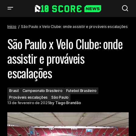
São Paulo x Velo Clube: onde assistir e prováveis escalações
Início
São Paulo x Velo Clube: onde assistir e prováveis escalações
São Paulo x Velo Clube: onde
assistir e prováveis
escalações
Brasil
Campeonato Brasileiro
Futebol Brasileiro
Prováveis escalações
São Paulo
13 de fevereiro de 2025
by
Tiago Brandão