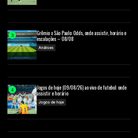
Grêmio x São Paulo: Odds, onde assistir, horário e
escalações – 08/08
Análises
Jogos de hoje (09/08/26) ao vivo de futebol: onde
assistir e horário
Jogos de hoje