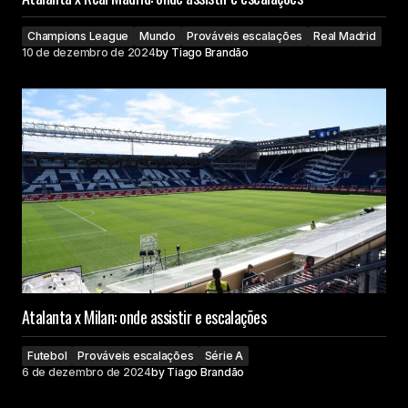
Champions League
Mundo
Prováveis escalações
Real Madrid
10 de dezembro de 2024
by
Tiago Brandão
Atalanta x Milan: onde assistir e escalações
Futebol
Prováveis escalações
Série A
6 de dezembro de 2024
by
Tiago Brandão