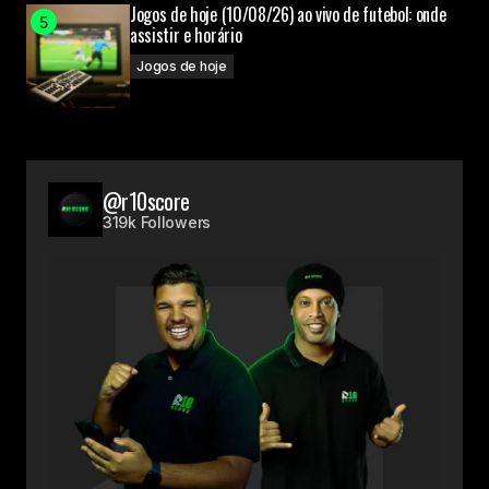
Jogos de hoje (10/08/26) ao vivo de futebol: onde
assistir e horário
Jogos de hoje
@r10score
319k Followers