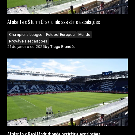
Atalanta x Sturm Graz: onde assistir e escalações
Champions League
Futebol Europeu
Mundo
Prováveis escalações
21 de janeiro de 2025
by
Tiago Brandão
Atalanta x Real Madrid: onde assistir e escalações