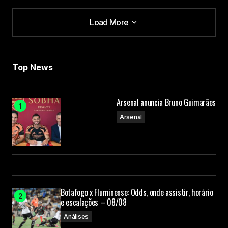
Load More
Load More
Top News
Arsenal anuncia Bruno Guimarães
Arsenal
Botafogo x Fluminense: Odds, onde assistir, horário
e escalações – 08/08
Análises