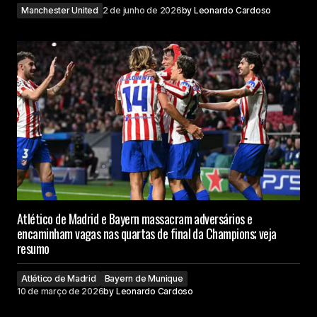
Manchester United
2 de junho de 2026
by
Leonardo Cardoso
Atlético de Madrid e Bayern massacram adversários e
encaminham vagas nas quartas de final da Champions; veja
resumo
Atlético de Madrid
Bayern de Munique
10 de março de 2026
by
Leonardo Cardoso