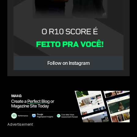
Follow on Instagram
Advertisement