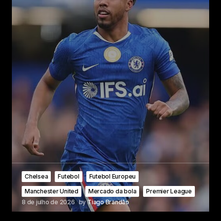
Chelsea
Futebol
Futebol Europeu
Manchester United
Mercado da bola
Premier League
8 de julho de 2026
by
Tiago Brandão