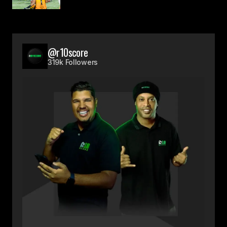
@r10score
319k Followers