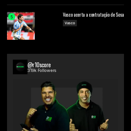
Vasco acerta a contratação de Sosa
Vasco
@r10score
319k Followers