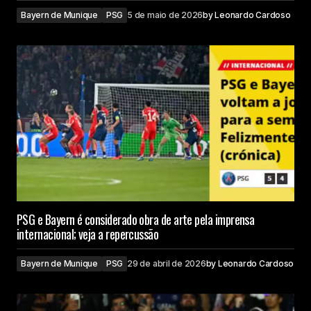
Bayern de Munique
PSG
5 de maio de 2026
by
Leonardo Cardoso
PSG e Bayern é considerado obra de arte pela imprensa
internacional; veja a repercussão
Bayern de Munique
PSG
29 de abril de 2026
by
Leonardo Cardoso