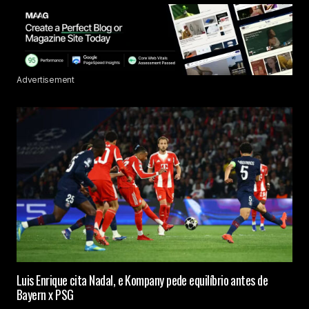
Advertisement
Luis Enrique cita Nadal, e Kompany pede equilíbrio antes de
Bayern x PSG