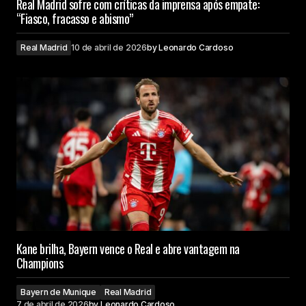
Real Madrid sofre com críticas da imprensa após empate:
“Fiasco, fracasso e abismo”
Real Madrid
10 de abril de 2026
by
Leonardo Cardoso
Kane brilha, Bayern vence o Real e abre vantagem na
Champions
Bayern de Munique
Real Madrid
7 de abril de 2026
by
Leonardo Cardoso