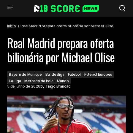
Real Madrid prepara oferta bilionária por Michael Olise
Início
Real Madrid prepara oferta bilionária por Michael Olise
Real Madrid prepara oferta
bilionária por Michael Olise
Bayern de Munique
Bundesliga
Futebol
Futebol Europeu
La Liga
Mercado da bola
Mundo
5 de junho de 2026
by
Tiago Brandão