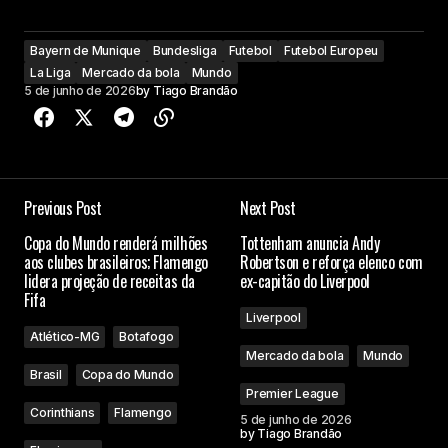
Bayern de Munique
Bundesliga
Futebol
Futebol Europeu
La Liga
Mercado da bola
Mundo
5 de junho de 2026
by
Tiago Brandão
Previous Post
Next Post
Copa do Mundo renderá milhões
Tottenham anuncia Andy
aos clubes brasileiros; Flamengo
Robertson e reforça elenco com
lidera projeção de receitas da
ex-capitão do Liverpool
Fifa
Liverpool
Atlético-MG
Botafogo
Mercado da bola
Mundo
Brasil
Copa do Mundo
Premier League
Corinthians
Flamengo
5 de junho de 2026
by
Tiago Brandão