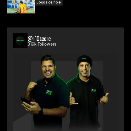
Jogos de hoje
@r10score
319k Followers