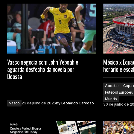
Vasco negocia com John Yeboah e
México x Equad
aguarda desfecho da novela por
horário e esc
Deossa
Apostas
Copa 
Futebol Europeu
Mundo
Vasco
23 de julho de 2026
by
Leonardo Cardoso
30 de junho de 2