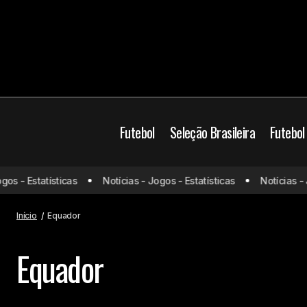
Futebol
Seleção Brasileira
Futebol
s - Estatísticas
Notícias - Jogos - Estatísticas
Notícias - Jo
Início
Equador
Equador