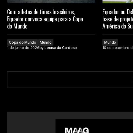
Com atletas de times brasileiros,
Equador ou Del
Equador convoca equipe para a Copa
base de proje
do Mundo
América do Su
Copa do Mundo
Mundo
Mundo
1 de junho de 2026
by
Leonardo Cardoso
10 de setembro 