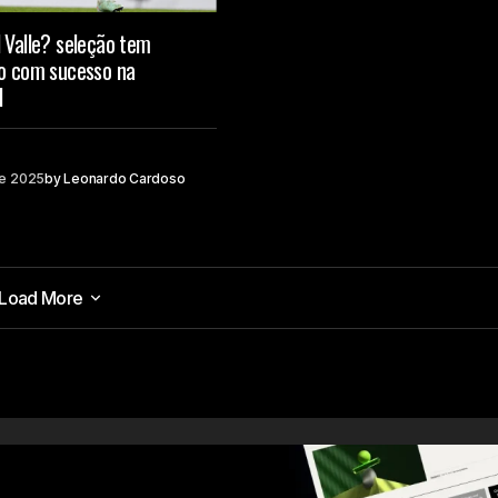
 Valle? seleção tem
to com sucesso na
l
de 2025
by
Leonardo Cardoso
Load More
Load More