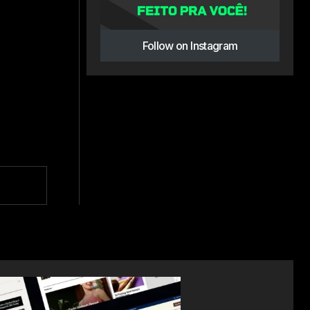
Follow on Instagram