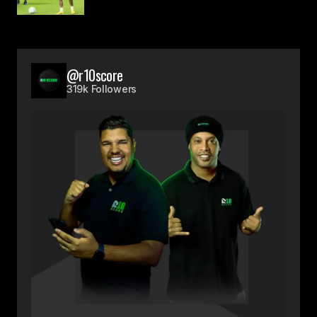
@r10score
319k Followers