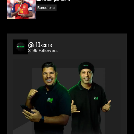
Barcelona
@r10score
319k Followers