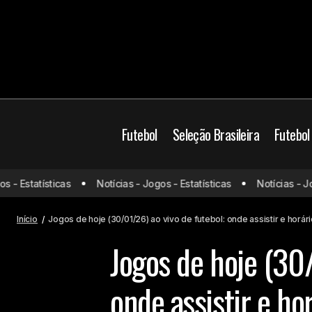
Futebol
Seleção Brasileira
Futebol
- Estatísticas
Notícias - Jogos - Estatísticas
Notícias - Jogo
Palmeiras encaminha empréstimo de
Jogos de hoje
Raphael Veiga ao futebol mexicano
Início
Jogos de hoje (30/01/26) ao vivo de futebol: onde assistir e horár
Jogos de hoje (30/
onde assistir e ho