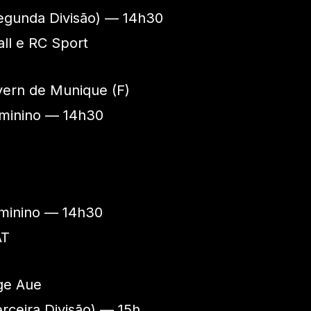
gunda Divisão) — 14h30
all e RC Sport
ayern de Munique (F)
minino — 14h30
minino — 14h30
AT
ge Aue
ceira Divisão) — 15h