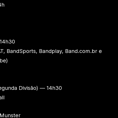
4h
 14h30
AT, BandSports, Bandplay, Band.com.br e
be)
gunda Divisão) — 14h30
ll
 Munster