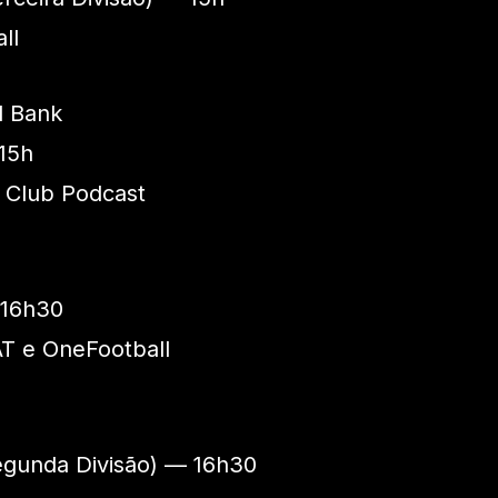
ll
l Bank
15h
t Club Podcast
16h30
AT e OneFootball
egunda Divisão) — 16h30