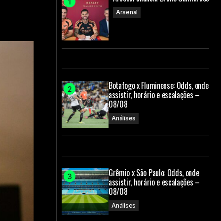
Arsenal
Botafogo x Fluminense: Odds, onde
assistir, horário e escalações –
08/08
Análises
Grêmio x São Paulo: Odds, onde
assistir, horário e escalações –
08/08
Análises