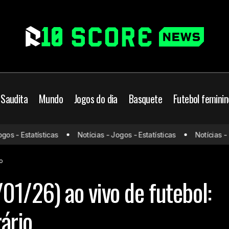
 Saudita
Mundo
Jogos do dia
Basquete
Futebol feminin
s - Estatísticas
Notícias - Jogos - Estatísticas
Notícias - Jo
Jogos de hoje (30/01/26) ao vivo de futebol: onde ass
Jogos do dia
io
01/26) ao vivo de futebol:
rário