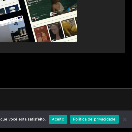
que você está satisfeito.
Aceito
Política de privacidade