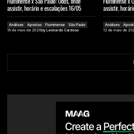
Fluminense x São Paulo: Odds, onde
Fluminense x O
assistir, horário e escalações 16/05
assistir, horá
Análises
Apostas
Fluminense
São Paulo
Análises
Apost
16 de maio de 2026
by
Leonardo Cardoso
12 de maio de 20