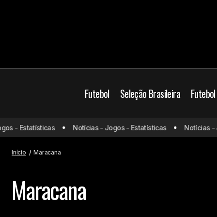
Futebol
Seleção Brasileira
Futebol
s - Estatísticas
Notícias - Jogos - Estatísticas
Notícias - Jo
Início
Maracana
Maracana