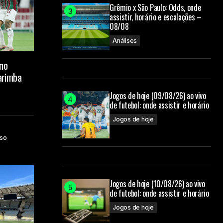
Grêmio x São Paulo: Odds, onde
assistir, horário e escalações –
08/08
Análises
 no
arimba
Jogos de hoje (09/08/26) ao vivo
de futebol: onde assistir e horário
Jogos de hoje
oso
Jogos de hoje (10/08/26) ao vivo
de futebol: onde assistir e horário
Jogos de hoje