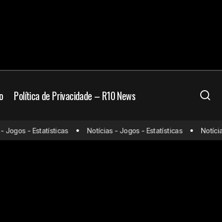
o
Política de Privacidade – R10 News
Jogos - Estatísticas
Notícias - Jogos - Estatísticas
Notícias 