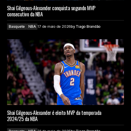
Shai Gilgeous-Alexander conquista segundo MVP
consecutivo da NBA
Basquete
NBA
17 de maio de 2026
by
Tiago Brandão
Shai Gilgeous-Alexander é eleito MVP da temporada
2024/25 da NBA