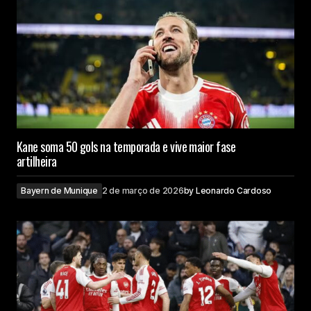
Kane soma 50 gols na temporada e vive maior fase
artilheira
Bayern de Munique
2 de março de 2026
by
Leonardo Cardoso