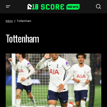
Início
Tottenham
Tottenham