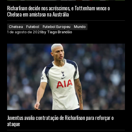
Richarlison decide nos acréscimos, e Tottenham vence o
Chelsea em amistoso na Austrália
Chelsea
Futebol
Futebol Europeu
Mundo
1 de agosto de 2026
by
Tiago Brandão
Juventus avalia contratação de Richarlison para reforçar o
ataque