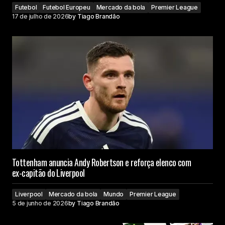
Futebol
Futebol Europeu
Mercado da bola
Premier League
17 de julho de 2026
by
Tiago Brandão
Tottenham anuncia Andy Robertson e reforça elenco com
ex-capitão do Liverpool
Liverpool
Mercado da bola
Mundo
Premier League
5 de junho de 2026
by
Tiago Brandão