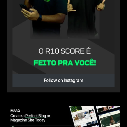
Follow on Instagram