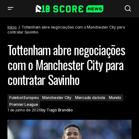
Tottenham abre negociações com o Manchester City para contratar
Savinho
Início
Tottenham abre negociações com o Manchester City para
contratar Savinho
Tottenham abre negociações
com o Manchester City para
contratar Savinho
Futebol Europeu
Manchester City
Mercado da bola
Mundo
Premier League
1 de junho de 2026
by
Tiago Brandão