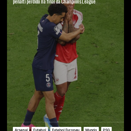
pênalti perdido na final da Champions League
Arsenal
Futebol
Futebol Europeu
Mundo
PSG