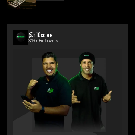
@r10score
319k Followers