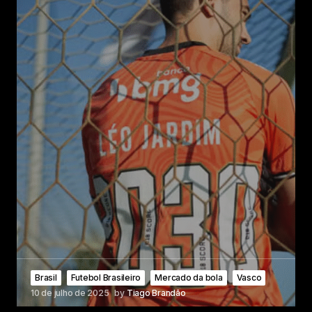
Brasil
Futebol Brasileiro
Mercado da bola
Vasco
10 de julho de 2025
by
Tiago Brandão