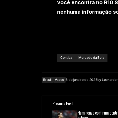
você encontra no R10 S
nenhuma informação sob
Coritiba
Mercado da Bola
Brasil
Vasco
6 de janeiro de 2025
by
Leonardo
Previous Post
Fluminense confirma contr
goleiro