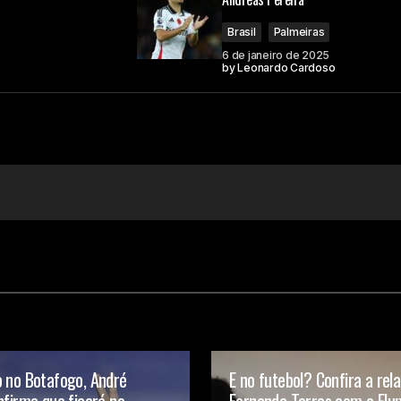
Brasil
Palmeiras
6 de janeiro de 2025
by
Leonardo Cardoso
o no Botafogo, André
E no futebol? Confira a rel