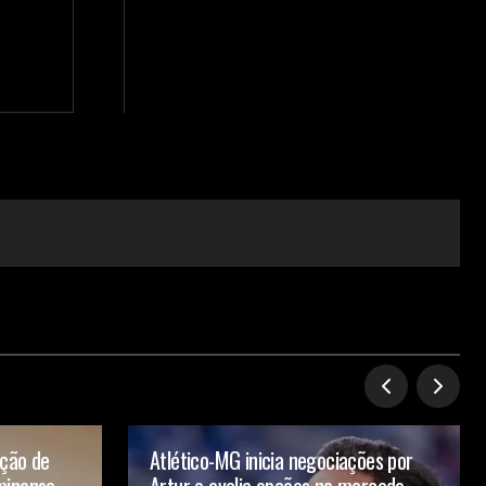
ação de
Atlético-MG inicia negociações por