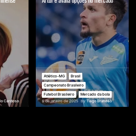
minense
Artur e avalia opções no mercado
Atlético-MG
Brasil
Campeonato Brasileiro
Futebol Brasileiro
Mercado da bola
do Cardoso
6 de janeiro de 2025
by
Tiago Brandão