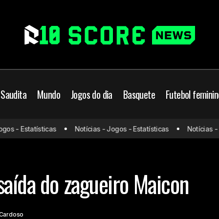
 Saudita
Mundo
Jogos do dia
Basquete
Futebol feminin
s - Estatísticas
Notícias - Jogos - Estatísticas
Notícias - Jo
Vasco confirma a saída do zagueiro Maicon
Brasil
Vasco
saída do zagueiro Maicon
 Cardoso