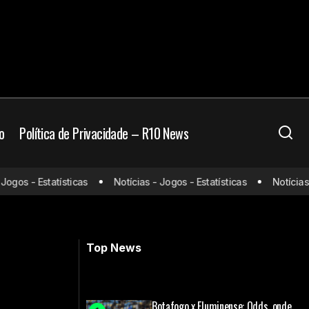
o
Política de Privacidade – R10 News
gos - Estatísticas
Notícias - Jogos - Estatísticas
Notícias - 
Palmeiras se reapresenta e aguarda
Andreas Pereira
Top News
Botafogo x Fluminense: Odds, onde