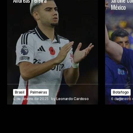
Andreas Pereira
Jardine co
México
Brasil
Palmeiras
Botafogo
6 de janeiro de 2025
by
Leonardo Cardoso
6 de janeiro