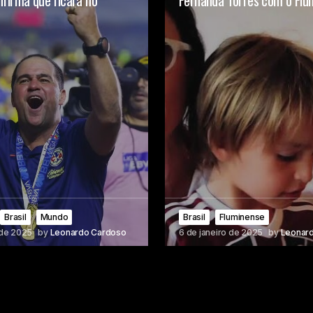
nfirma que ficará no
Fernanda Torres com o Flu
Brasil
Mundo
Brasil
Fluminense
 de 2025
by
Leonardo Cardoso
6 de janeiro de 2025
by
Leonar