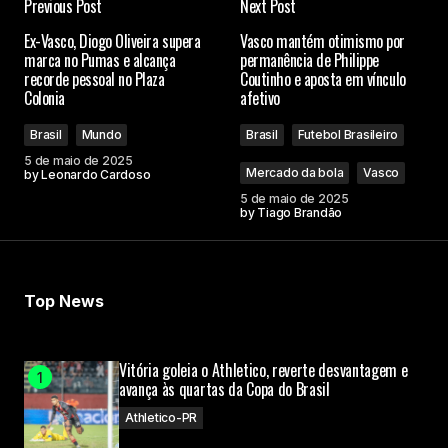
Previous Post
Next Post
Ex-Vasco, Diogo Oliveira supera
Vasco mantém otimismo por
marca no Pumas e alcança
permanência de Philippe
recorde pessoal no Plaza
Coutinho e aposta em vínculo
Colonia
afetivo
Brasil
Mundo
Brasil
Futebol Brasileiro
5 de maio de 2025
Mercado da bola
Vasco
by
Leonardo Cardoso
5 de maio de 2025
by
Tiago Brandão
Top News
Vitória goleia o Athletico, reverte desvantagem e
avança às quartas da Copa do Brasil
Athletico-PR