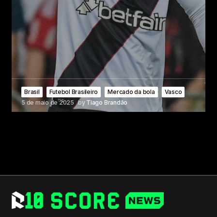
Brasil
Futebol Brasileiro
Mercado da bola
Vasco
5 de maio de 2025
by
Tiago Brandão