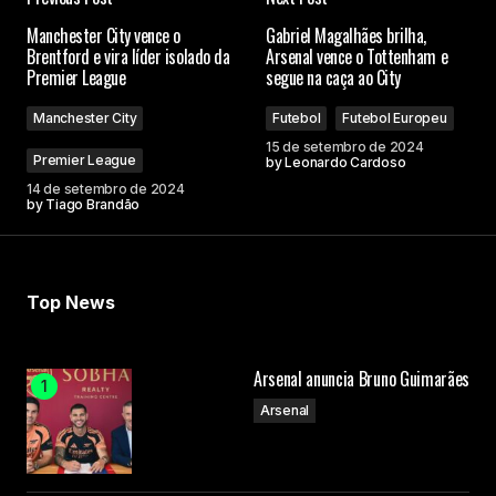
O seu endereço de e-mail não será publicado.
Manchester City vence o
Gabriel Magalhães brilha,
Campos obrigatórios são marcados com
*
Brentford e vira líder isolado da
Arsenal vence o Tottenham e
Premier League
segue na caça ao City
Comment
*
Manchester City
Futebol
Futebol Europeu
15 de setembro de 2024
Premier League
by
Leonardo Cardoso
14 de setembro de 2024
by
Tiago Brandão
Your Name
Top News
Your E-mail
Arsenal anuncia Bruno Guimarães
Submit Comment
Arsenal