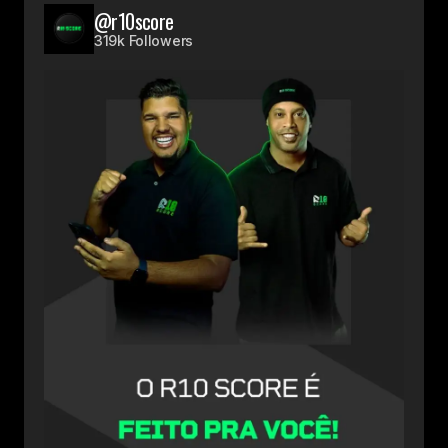
@r10score
319k Followers