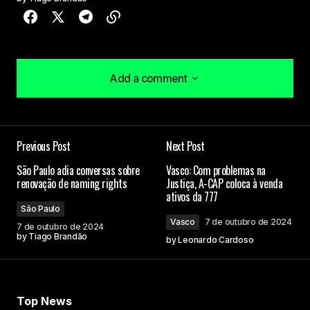
Add a comment
Add a comment
Previous Post
Next Post
O seu endereço de e-mail não será publicado.
São Paulo adia conversas sobre
Vasco: Com problemas na
Campos obrigatórios são marcados com
*
renovação de naming rights
Justiça, A-CAP coloca à venda
ativos da 777
São Paulo
Comment
*
Vasco
7 de outubro de 2024
7 de outubro de 2024
by
Tiago Brandão
by
Leonardo Cardoso
Your Name
Top News