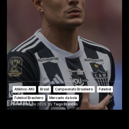
Atlético-MG
Brasil
Campeonato Brasileiro
Futebol
Futebol Brasileiro
Mercado da bola
28 de julho de 2025
by
Tiago Brandão