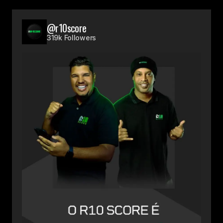
@r10score
319k Followers