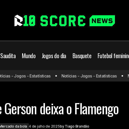
 Saudita
Mundo
Jogos do dia
Basquete
Futebol feminin
as - Jogos - Estatísticas
Notícias - Jogos - Estatísticas
Notí
Zenit paga multa e Gerso
utebol
Futebol Brasileiro
Mercado da bola
e Gerson deixa o Flamengo
Mercado da bola
4 de julho de 2025
by
Tiago Brandão