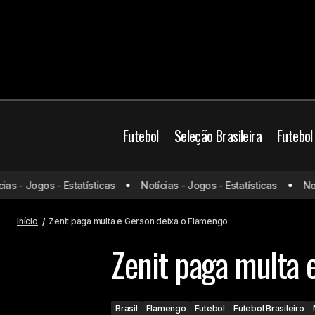
Futebol
Seleção Brasileira
Futebol
 - Jogos - Estatísticas
Notícias - Jogos - Estatísticas
Notíci
Fluminense x Al-Hilal: onde assistir e
Brasil
Flamengo
F
prováveis escalações
Início
Zenit paga multa e Gerson deixa o Flamengo
Zenit paga multa 
Brasil
Flamengo
Futebol
Futebol Brasileiro