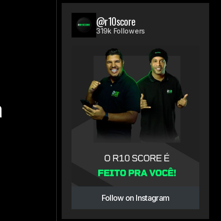
@r10score
319k Followers
a
Follow on Instagram