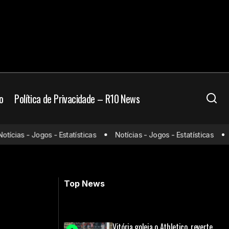
o
Política de Privacidade – R10 News
cias - Jogos - Estatísticas
Notícias - Jogos - Estatísticas
No
n deixa o Flamengo
Palmeiras x Chelsea: onde assistir e
prováveis escalações
Top News
Vitória goleia o Athletico, reverte