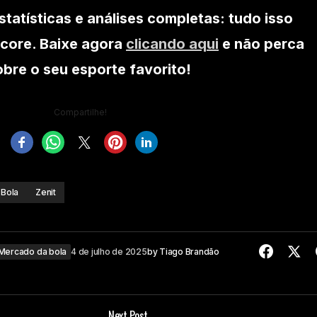
statísticas e análises completas: tudo isso
core. Baixe agora
clicando aqui
e não perca
re o seu esporte favorito!
Compartilhe!
 Bola
Zenit
Mercado da bola
4 de julho de 2025
by
Tiago Brandão
Next Post