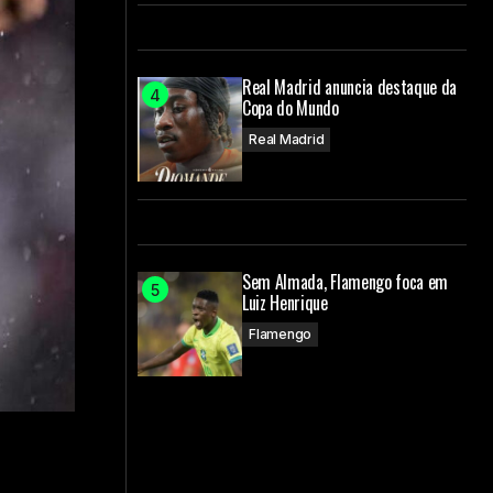
Real Madrid anuncia destaque da
Copa do Mundo
Real Madrid
Sem Almada, Flamengo foca em
Luiz Henrique
Flamengo