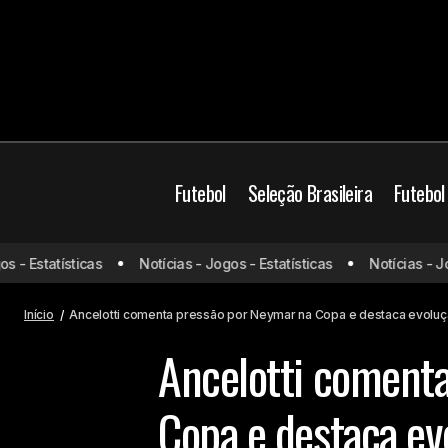
Futebol
Seleção Brasileira
Futebol
Brasil
Copa do Mu
- Estatísticas
Notícias - Jogos - Estatísticas
Notícias - Jogo
Falha de Bento no último lance impede
título do Al-Nassr em clássico contra o
Futebol Brasileiro
S
Al-Hilal
Seleção Brasileira
Início
Ancelotti comenta pressão por Neymar na Copa e destaca evoluçã
Ancelotti coment
Copa e destaca evo