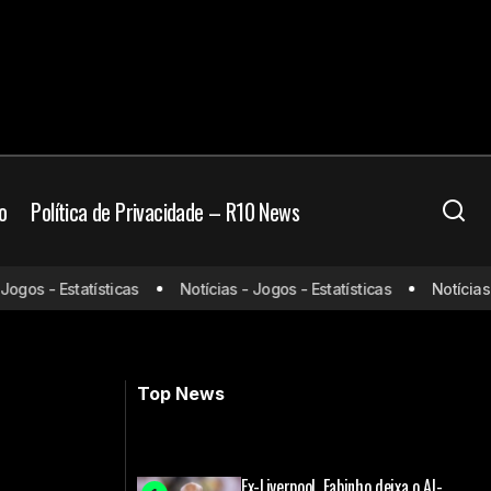
o
Política de Privacidade – R10 News
pa e destaca
gos - Estatísticas
Notícias - Jogos - Estatísticas
Notícias - 
Internacional vence Athletic em jogo
movimentado e avança às oitavas da
o”
Copa do Brasil
Top News
Ex-Liverpool, Fabinho deixa o Al-