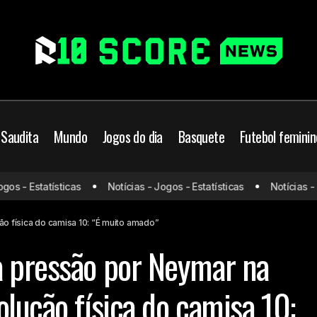
 Saudita
Mundo
Jogos do dia
Basquete
Futebol feminin
ndo
Ancelotti comenta pressão por Neymar na Co
s - Estatísticas
Notícias - Jogos - Estatísticas
Notícias - Jo
antos
evolução física do camisa 10: “É muito amad
o física do camisa 10: “É muito amado”
a pressão por Neymar na
lução física do camisa 10: