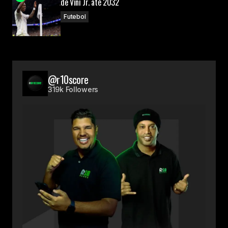
de Vini Jr. até 2032
Futebol
@r10score
319k Followers