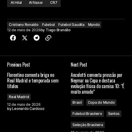
Al Hilal
Al Nassr
CR7
Cristiano Ronaldo
Futebol
Futebol Saudita
Mundo
12 de maio de 2026
by
Tiago Brandão
Previous Post
Next Post
Florentino comenta briga no
Ancelotti comenta pressão por
Real Madrid e temporada sem
Neymar na Copa e destaca
títulos
evolução física do camisa 10: “É
muito amado”
Real Madrid
Brasil
Copa do Mundo
12 de maio de 2026
by
Leonardo Cardoso
Futebol Brasileiro
Santos
Seleção Brasileira