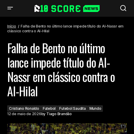
Falha de Bento no último lance impede título do Al-Nassr em clássico
contra o Al-Hilal
Início
Falha de Bento no último lance impede título do Al-Nassr em
clássico contra o Al-Hilal
Falha de Bento no último
lance impede título do Al-
Nassr em clássico contra o
Al-Hilal
Cristiano Ronaldo
Futebol
Futebol Saudita
Mundo
12 de maio de 2026
by
Tiago Brandão