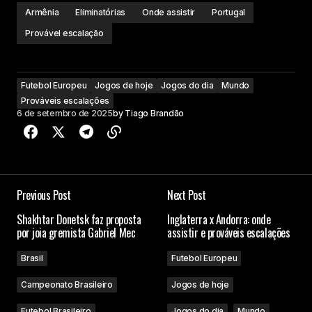
Armênia
Eliminatórias
Onde assistir
Portugal
Provável escalação
Futebol Europeu
Jogos de hoje
Jogos do dia
Mundo
Prováveis escalações
6 de setembro de 2025
by
Tiago Brandão
Previous Post
Next Post
Shakhtar Donetsk faz proposta
Inglaterra x Andorra: onde
por joia gremista Gabriel Mec
assistir e prováveis escalações
Brasil
Futebol Europeu
Campeonato Brasileiro
Jogos de hoje
Futebol Brasileiro
Jogos do dia
Mundo