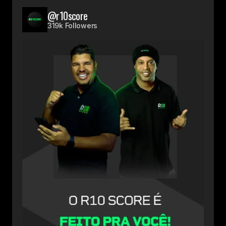
@r10score
319k Followers