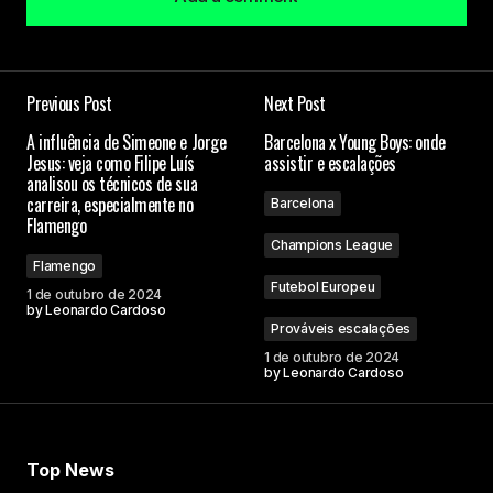
Add a comment
Previous Post
Next Post
O seu endereço de e-mail não será publicado.
A influência de Simeone e Jorge
Barcelona x Young Boys: onde
Campos obrigatórios são marcados com
*
Jesus: veja como Filipe Luís
assistir e escalações
analisou os técnicos de sua
carreira, especialmente no
Barcelona
Comment
*
Flamengo
Champions League
Flamengo
Futebol Europeu
1 de outubro de 2024
by
Leonardo Cardoso
Prováveis escalações
Your Name
1 de outubro de 2024
by
Leonardo Cardoso
Your E-mail
Top News
Submit Comment